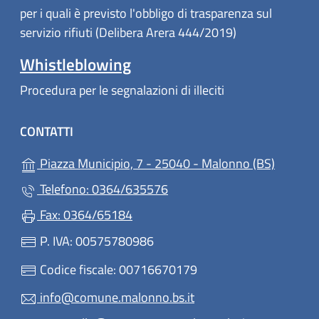
per i quali è previsto l'obbligo di trasparenza sul
servizio rifiuti (Delibera Arera 444/2019)
Whistleblowing
Procedura per le segnalazioni di illeciti
CONTATTI
(apre in
Piazza Municipio, 7 - 25040 - Malonno (BS)
Telefono: 0364/635576
Fax: 0364/65184
P. IVA: 00575780986
Codice fiscale: 00716670179
info@comune.malonno.bs.it