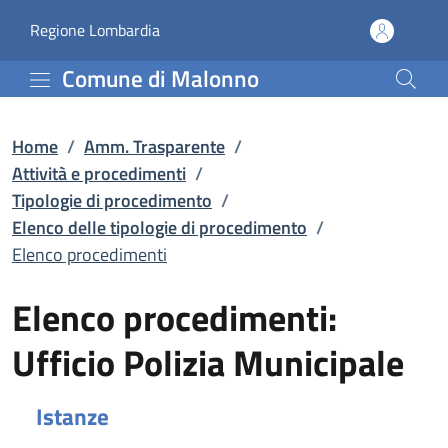
Elenco procedimenti | El
Vai al contenuto principale
(apre in un'altra scheda).
Regione Lombardia
Comune di Malonno
Home
/
Amm. Trasparente
/
Attività e procedimenti
/
Tipologie di procedimento
/
Elenco delle tipologie di procedimento
/
Elenco procedimenti
Elenco procedimenti:
Ufficio Polizia Municipale
Istanze