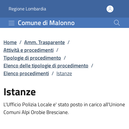
Istanze | Elenco procedi
Vai al contenuto principale
(apre in un'altra scheda).
Regione Lombardia
Comune di Malonno
Home
/
Amm. Trasparente
/
Attività e procedimenti
/
Tipologie di procedimento
/
Elenco delle tipologie di procedimento
/
Elenco procedimenti
/
Istanze
Istanze
L'Ufficio Polizia Locale e' stato posto in carico all'Unione
Comuni Alpi Orobie Bresciane.