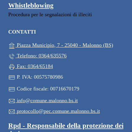
Whistleblowing
Procedura per le segnalazioni di illeciti
CONTATTI
(apre in 
Piazza Municipio, 7 - 25040 - Malonno (BS)
Telefono: 0364/635576
Fax: 0364/65184
P. IVA: 00575780986
Codice fiscale: 00716670179
info@comune.malonno.bs.it
protocollo@pec.comune.malonno.bs.it
Rpd - Responsabile della protezione dei