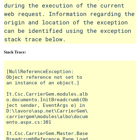
during the execution of the current
web request. Information regarding the
origin and location of the exception
can be identified using the exception
stack trace below.
Stack Trace:
[NullReferenceException: 
Object reference not set to 
an instance of an object.]

It.Csc.CarrierGem.modules.alb
o.documento.InitBreadcrumb(Ob
ject sender, EventArgs e) in 
D:\lavoro\asp.net\CarrierGem\
carriergem\modules\albo\docum
ento.aspx.cs:301

It.Csc.CarrierGem.Master.Base
BreadcrumbReference.Page_Load