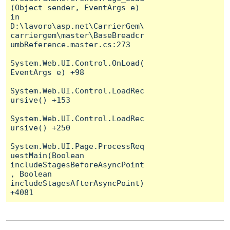
(Object sender, EventArgs e) 
in 
D:\lavoro\asp.net\CarrierGem\
carriergem\master\BaseBreadcr
umbReference.master.cs:273

System.Web.UI.Control.OnLoad(
EventArgs e) +98

System.Web.UI.Control.LoadRec
ursive() +153

System.Web.UI.Control.LoadRec
ursive() +250

System.Web.UI.Page.ProcessReq
uestMain(Boolean 
includeStagesBeforeAsyncPoint
, Boolean 
includeStagesAfterAsyncPoint) 