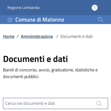
Documenti e dati | Com
Vai al contenuto principale
(apre in un'altra scheda).
Regione Lombardia
Comune di Malonno
Home
/
Amministrazione
/
Documenti e dati
Documenti e dati
Bandi di concorso, avvisi, graduatorie, statistiche e
documenti pubblici.
Cerca nei documenti e dati
Cerca