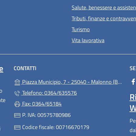
Salute, benessere e assiste
Tributi, finanze e contravve
Turismo
Vita lavorativa
e
CONTATTI
SE
(apre 
Piazza Municipio, 7 - 25040 - Malonno (BS)
lo
Telefono: 0364/635576
R
nte
Fax: 0364/65184
W
P. IVA: 00575780986
Pe
Codice fiscale: 00716670179
i
da