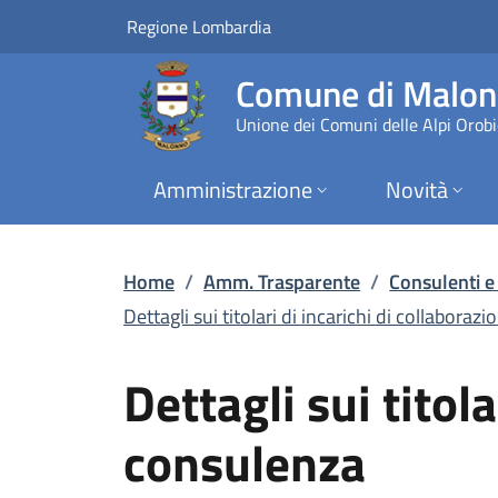
Dettagli sui titolar
Vai al contenuto principale
(apre in un'altra scheda).
Regione Lombardia
Comune di Malo
Unione dei Comuni delle Alpi Orob
Amministrazione
Novità
Home
/
Amm. Trasparente
/
Consulenti e
Dettagli sui titolari di incarichi di collaborazio
Dettagli sui titol
consulenza