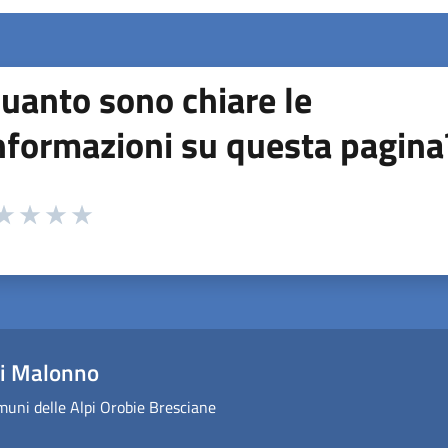
uanto sono chiare le
nformazioni su questa pagina
 da 1 a 5 stelle la pagina
ta 1 stelle su 5
aluta 2 stelle su 5
Valuta 3 stelle su 5
Valuta 4 stelle su 5
Valuta 5 stelle su 5
i Malonno
uni delle Alpi Orobie Bresciane