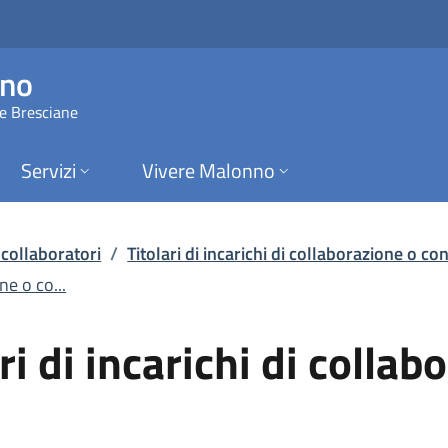
i di incarichi di col
nno
ie Bresciane
Servizi
Vivere Malonno
 collaboratori
/
Titolari di incarichi di collaborazione o c
ne o co...
ari di incarichi di collab