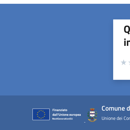
Q
i
Valuta
Valu
V
Comune d
Unione dei Com