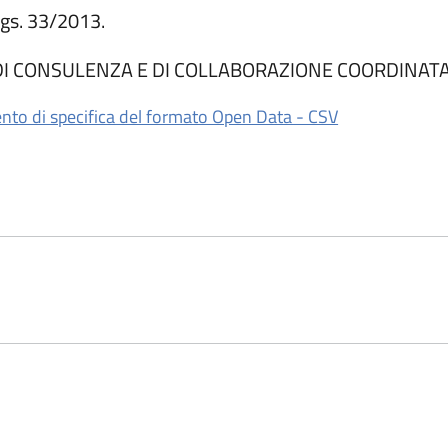
 Lgs. 33/2013.
 DI CONSULENZA E DI COLLABORAZIONE COORDINAT
un'altra scheda).
(apre in un'alt
to di specifica del formato Open Data - CSV