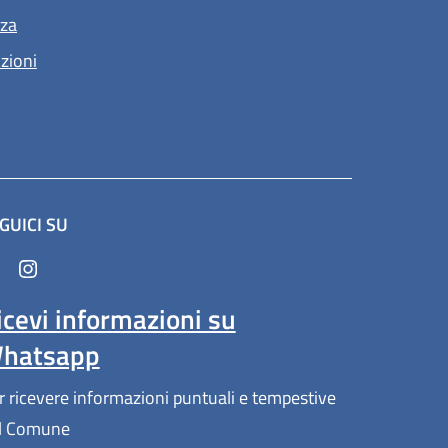
nza
nzioni
GUICI SU
in un'altra scheda).
icevi informazioni su
hatsapp
r ricevere informazioni puntuali e tempestive
l Comune