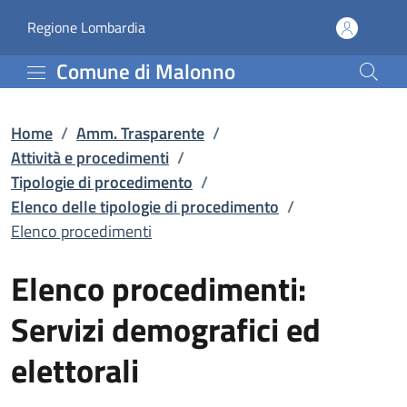
Elenco procedimenti | El
Vai al contenuto principale
(apre in un'altra scheda).
Regione Lombardia
Comune di Malonno
Home
/
Amm. Trasparente
/
Attività e procedimenti
/
Tipologie di procedimento
/
Elenco delle tipologie di procedimento
/
Elenco procedimenti
Elenco procedimenti:
Servizi demografici ed
elettorali