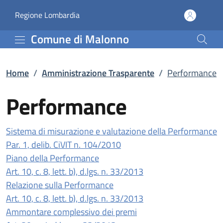
Performance | Amminist
Vai al contenuto principale
(apre in un'altra scheda).
Regione Lombardia
Comune di Malonno
Home
/
Amministrazione Trasparente
/
Performance
Performance
Sistema di misurazione e valutazione della Performance
(apre in un'altra scheda).
Par. 1, delib. CiVIT n. 104/2010
Piano della Performance
(apre in un'altra sche
Art. 10, c. 8, lett. b), d.lgs. n. 33/2013
Relazione sulla Performance
(apre in un'altra sche
Art. 10, c. 8, lett. b), d.lgs. n. 33/2013
Ammontare complessivo dei premi