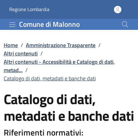
Catalogo di dati, metada
Vai al contenuto principale
(apre in un'altra scheda).
Regione Lombardia
Comune di Malonno
Home
/
Amministrazione Trasparente
/
Altri contenuti
/
Altri contenuti - Accessibilità e Catalogo di dati,
metad...
/
Catalogo di dati, metadati e banche dati
Catalogo di dati,
metadati e banche dati
Riferimenti normativi: