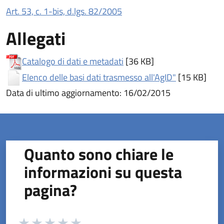
Art. 53, c. 1-bis, d.lgs. 82/2005
Allegati
(apre in un'altra scheda).
Catalogo di dati e metadati
[36 KB]
(apre in un'a
Elenco delle basi dati trasmesso all'AgID"
[15 KB]
Data di ultimo aggiornamento: 16/02/2015
Quanto sono chiare le
informazioni su questa
pagina?
Valuta da 1 a 5 stelle la pagina