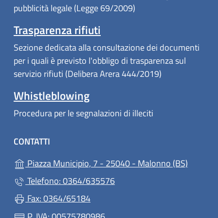
pubblicità legale (Legge 69/2009)
Trasparenza rifiuti
Sezione dedicata alla consultazione dei documenti
per i quali è previsto l'obbligo di trasparenza sul
servizio rifiuti (Delibera Arera 444/2019)
Whistleblowing
Procedura per le segnalazioni di illeciti
CONTATTI
(apre in
Piazza Municipio, 7 - 25040 - Malonno (BS)
Telefono: 0364/635576
Fax: 0364/65184
P. IVA: 00575780986