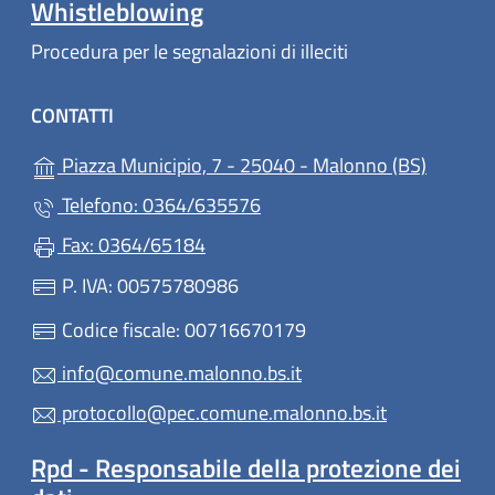
Whistleblowing
Procedura per le segnalazioni di illeciti
CONTATTI
(apre in
Piazza Municipio, 7 - 25040 - Malonno (BS)
Telefono: 0364/635576
Fax: 0364/65184
P. IVA: 00575780986
Codice fiscale: 00716670179
info@comune.malonno.bs.it
protocollo@pec.comune.malonno.bs.it
Rpd - Responsabile della protezione dei