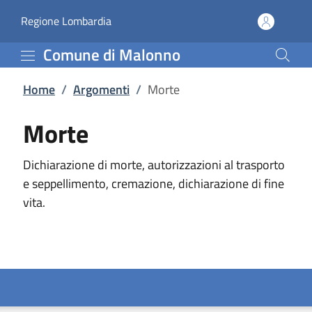
Morte | Comune di Mal
Vai al contenuto principale
(apre in un'altra scheda).
Regione Lombardia
Comune di Malonno
Home
/
Argomenti
/
Morte
Morte
Dichiarazione di morte, autorizzazioni al trasporto
e seppellimento, cremazione, dichiarazione di fine
vita.