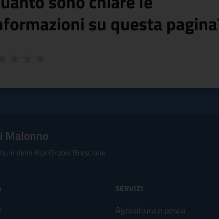
uanto sono chiare le
nformazioni su questa pagina
 da 1 a 5 stelle la pagina
ta 1 stelle su 5
aluta 2 stelle su 5
Valuta 3 stelle su 5
Valuta 4 stelle su 5
Valuta 5 stelle su 5
i Malonno
uni delle Alpi Orobie Bresciane
À
SERVIZI
e
Agricoltura e pesca