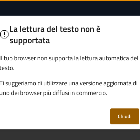
della Mendola: Ordi
nno
La lettura del testo non è
ie Bresciane
supportata
Servizi
Vivere Malonno
Il tuo browser non supporta la lettura automatica del
testo.
e e della Mendola: Ordinanza ANAS Gruppo FS Italiane
Ti suggeriamo di utilizzare una versione aggiornata di
uno dei browser più diffusi in commercio.
e della Mendola:
ruppo FS Italiane
Chiudi