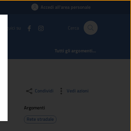
nanza ANAS Gruppo F
Accedi all'area personale
Seguici su
Cerca
Tutti gli argomenti...
Condividi
Vedi azioni
Argomenti
Rete stradale