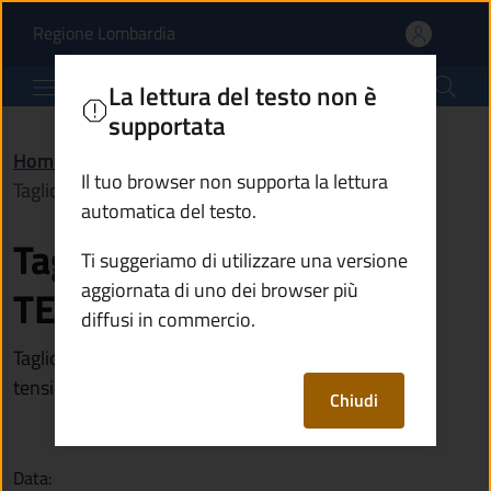
Taglio piante -GRUPPO
Vai al contenuto principale
(apre in un'altra scheda).
Regione Lombardia
Comune di Malonno
La lettura del testo non è
supportata
Home
/
Novità
/
Avvisi
/
Il tuo browser non supporta la lettura
Taglio piante -GRUPPO TERNA
automatica del testo.
Taglio piante -GRUPPO
Ti suggeriamo di utilizzare una versione
aggiornata di uno dei browser più
TERNA
diffusi in commercio.
Taglio piante in prossimità di linee elettriche in alta
tensione ...
Chiudi
Data: