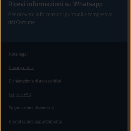
Ricevi informazioni su Whatsapp
Per ricevere informazioni puntuali e tempestive
dal Comune
Note legali
Privacy policy
(apre in un'altra scheda).
Dichiarazione di accessibilità
Leggi le FAQ
Segnalazione disservizio
Prenotazione appuntamento