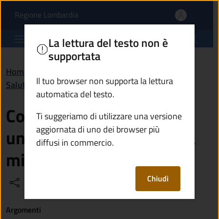
Come faccio a richieder
Vai al contenuto principale
(apre in un'altra scheda).
Regione Lombardia
Comune di Malonno
La lettura del testo non è
supportata
Home
/
Domande frequenti (FAQ)
/
Il tuo browser non supporta la lettura
Salute, benessere e assistenza
automatica del testo.
Come faccio a richiedere
Ti suggeriamo di utilizzare una versione
aggiornata di uno dei browser più
un contributo per me o la
diffusi in commercio.
mia famiglia?
Chiudi
Condividi
Vedi azioni
Argomenti