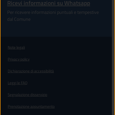
Ricevi informazioni su Whatsapp
Per ricevere informazioni puntuali e tempestive
dal Comune
Note legali
Privacy policy
(apre in un'altra scheda).
Dichiarazione di accessibilità
Leggi le FAQ
Segnalazione disservizio
Prenotazione appuntamento