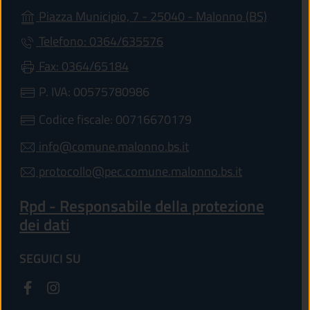
(apre in
Piazza Municipio, 7 - 25040 - Malonno (BS)
Telefono: 0364/635576
Fax: 0364/65184
P. IVA: 00575780986
Codice fiscale: 00716670179
info@comune.malonno.bs.it
protocollo@pec.comune.malonno.bs.it
Rpd - Responsabile della protezione
dei dati
SEGUICI SU