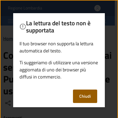
Come faccio ad accedere 
Vai al contenuto principale
(apre in un'altra scheda).
Regione Lombardia
Comune di Malonno
La lettura del testo non è
supportata
Home
/
Domande frequenti (FAQ)
/
Generali
Il tuo browser non supporta la lettura
automatica del testo.
Come faccio ad accedere ai
Ti suggeriamo di utilizzare una versione
servizi digitali della
aggiornata di uno dei browser più
Pubblica Amministrazione
diffusi in commercio.
usando la Cie?
Chiudi
Condividi
Vedi azioni
Argomenti