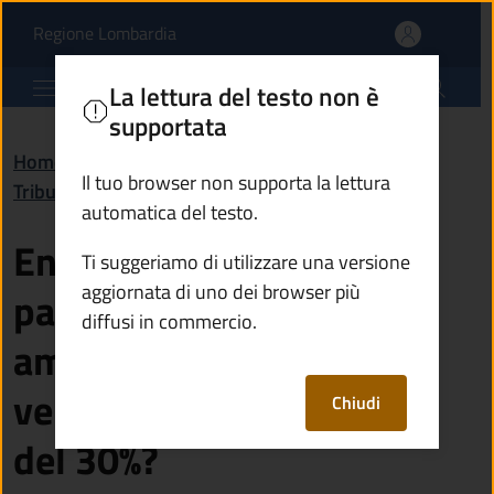
Entro quanti giorni devo
Vai al contenuto principale
(apre in un'altra scheda).
Regione Lombardia
Comune di Malonno
La lettura del testo non è
supportata
Home
/
Domande frequenti (FAQ)
/
Il tuo browser non supporta la lettura
Tributi, finanze e contravvenzioni
automatica del testo.
Entro quanti giorni devo
Ti suggeriamo di utilizzare una versione
aggiornata di uno dei browser più
pagare la sanzione
diffusi in commercio.
amministrativa per poter
versare l’importo ridotto
Chiudi
del 30%?