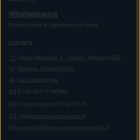
Whistleblowing
Procedura per le segnalazioni di illeciti
CONTATTI
(apre in
Piazza Municipio, 7 - 25040 - Malonno (BS)
Telefono: 0364/635576
Fax: 0364/65184
P. IVA: 00575780986
Codice fiscale: 00716670179
info@comune.malonno.bs.it
protocollo@pec.comune.malonno.bs.it