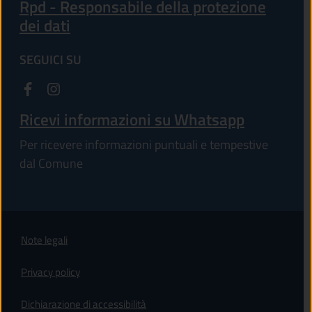
Rpd - Responsabile della protezione
dei dati
SEGUICI SU
Ricevi informazioni su Whatsapp
Per ricevere informazioni puntuali e tempestive
dal Comune
Note legali
Privacy policy
(apre in un'altra scheda).
Dichiarazione di accessibilità