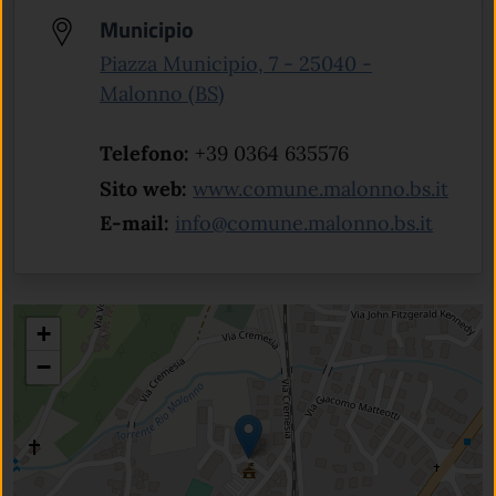
Municipio
Piazza Municipio, 7 - 25040 -
(apre in un'altra scheda).
Malonno (BS)
Telefono:
+39 0364 635576
(apre
Sito web:
www.comune.malonno.bs.it
E-mail:
info@comune.malonno.bs.it
+
−