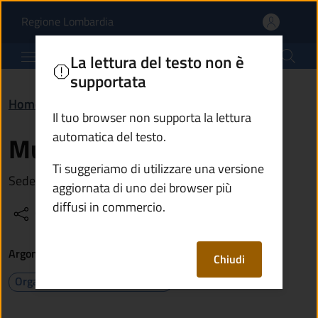
Municipio | Comune di 
Vai al contenuto principale
(apre in un'altra scheda).
Regione Lombardia
Comune di Malonno
La lettura del testo non è
supportata
Home
/
Vivere Malonno
/
Luoghi
/
Municipio
Il tuo browser non supporta la lettura
automatica del testo.
Municipio
Ti suggeriamo di utilizzare una versione
Sede degli uffici comunali
aggiornata di uno dei browser più
diffusi in commercio.
Condividi
Vedi azioni
Argomenti
Chiudi
Organizzazione amministrativa