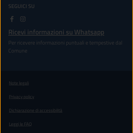
SEGUICI SU
Ricevi informazioni su Whatsapp
Per ricevere informazioni puntuali e tempestive dal
Comune
Note legali
Privacy policy
(apre in un'altra scheda).
Dichiarazione di accessibilità
Leggi le FAQ