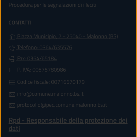
Procedura per le segnalazioni di illeciti
CONTATTI
(apre in
Piazza Municipio, 7 - 25040 - Malonno (BS)
Telefono: 0364/635576
Fax: 0364/65184
P. IVA: 00575780986
Codice fiscale: 00716670179
info@comune.malonno.bs.it
protocollo@pec.comune.malonno.bs.it
Rpd - Responsabile della protezione dei
dati