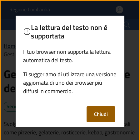
Gestire attività nel set
Vai al contenuto principale
(apre in un'altra scheda).
Regione Lombardia
Comune di Malonno
La lettura del testo non è
supportata
Home
/
Servizi
/
Imprese e commercio
/
Il tuo browser non supporta la lettura
Gestire attività nel settore dell’alimentazione
automatica del testo.
Gestire attività nel settore
Ti suggeriamo di utilizzare una versione
aggiornata di uno dei browser più
dell’alimentazione
diffusi in commercio.
Servizio attivo
Chiudi
Svolgere attività di trasformazione di alimenti in locali
come pizzerie, gelaterie, rosticcerie, kebab, gastronomie