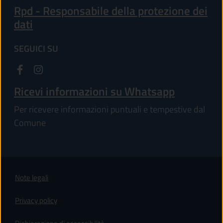
Rpd - Responsabile della protezione dei
dati
SEGUICI SU
Ricevi informazioni su Whatsapp
Per ricevere informazioni puntuali e tempestive dal
Comune
Note legali
Privacy policy
(apre in un'altra scheda).