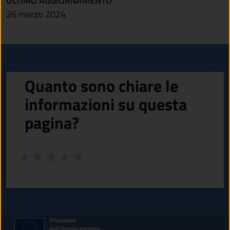
ULTIMO AGGIORNAMENTO
26 marzo 2024
Quanto sono chiare le
informazioni su questa
pagina?
Valuta da 1 a 5 stelle la pagina
Valuta 1 stelle su 5
Valuta 2 stelle su 5
Valuta 3 stelle su 5
Valuta 4 stelle su 5
Valuta 5 stelle su 5