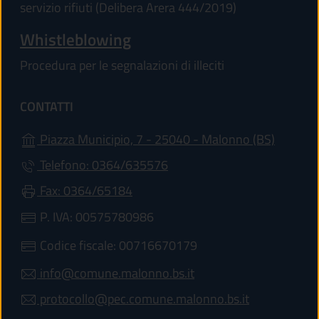
servizio rifiuti (Delibera Arera 444/2019)
Whistleblowing
Procedura per le segnalazioni di illeciti
CONTATTI
(apre in
Piazza Municipio, 7 - 25040 - Malonno (BS)
Telefono: 0364/635576
Fax: 0364/65184
P. IVA: 00575780986
Codice fiscale: 00716670179
info@comune.malonno.bs.it
protocollo@pec.comune.malonno.bs.it