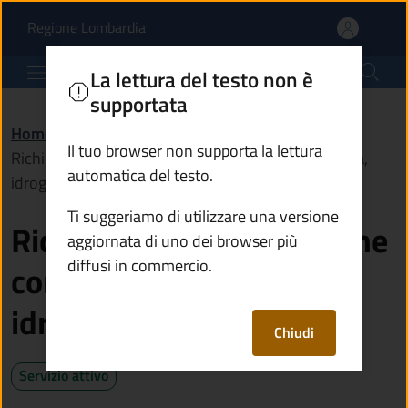
Richiedere l'autorizzazi
Vai al contenuto principale
(apre in un'altra scheda).
Regione Lombardia
Comune di Malonno
La lettura del testo non è
supportata
Home
/
Servizi
/
Catasto e urbanistica
/
Il tuo browser non supporta la lettura
Richiedere l'autorizzazione congiunta paesaggistica,
automatica del testo.
idrogeologica e forestale
Ti suggeriamo di utilizzare una versione
Richiedere l'autorizzazione
aggiornata di uno dei browser più
diffusi in commercio.
congiunta paesaggistica,
idrogeologica e forestale
Chiudi
Servizio attivo