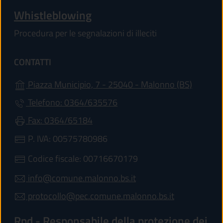
Whistleblowing
Procedura per le segnalazioni di illeciti
CONTATTI
(apre in
Piazza Municipio, 7 - 25040 - Malonno (BS)
Telefono: 0364/635576
Fax: 0364/65184
P. IVA: 00575780986
Codice fiscale: 00716670179
info@comune.malonno.bs.it
protocollo@pec.comune.malonno.bs.it
Rpd - Responsabile della protezione dei