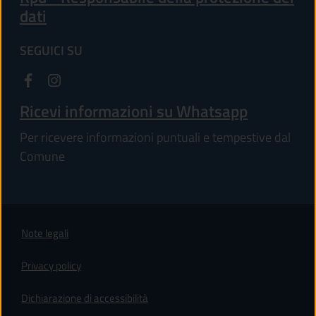
dati
SEGUICI SU
Ricevi informazioni su Whatsapp
Per ricevere informazioni puntuali e tempestive dal
Comune
Note legali
Privacy policy
(apre in un'altra scheda).
Dichiarazione di accessibilità