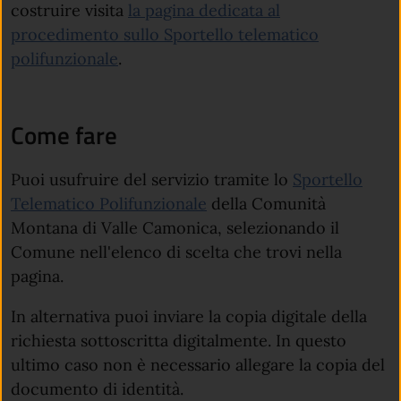
costruire visita
la pagina dedicata al
procedimento sullo Sportello telematico
(apre in un'altra scheda).
polifunzionale
.
Come fare
Puoi usufruire del servizio tramite lo
Sportello
Telematico Polifunzionale
della Comunità
Montana di Valle Camonica, selezionando il
Comune nell'elenco di scelta che trovi nella
pagina.
In alternativa puoi inviare la copia digitale della
richiesta sottoscritta digitalmente. In questo
ultimo caso non è necessario allegare la copia del
documento di identità.