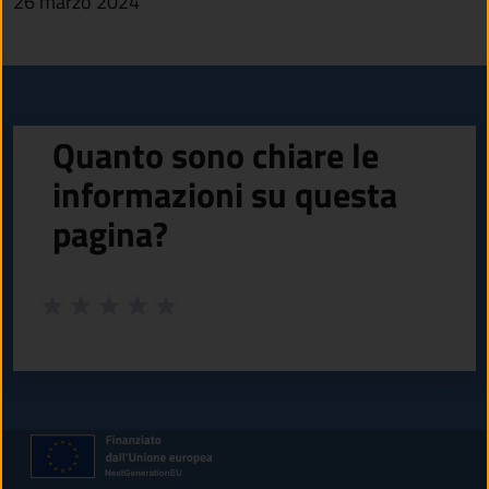
26 marzo 2024
Quanto sono chiare le
informazioni su questa
pagina?
Valuta da 1 a 5 stelle la pagina
Valuta 1 stelle su 5
Valuta 2 stelle su 5
Valuta 3 stelle su 5
Valuta 4 stelle su 5
Valuta 5 stelle su 5