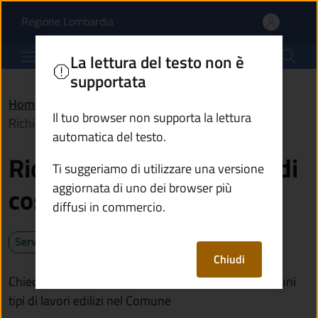
Richiedere un permesso 
Vai al contenuto principale
(apre in un'altra scheda).
Regione Lombardia
Comune di Malonno
La lettura del testo non è
supportata
Home
/
Servizi
/
Catasto e urbanistica
/
Il tuo browser non supporta la lettura
Richiedere un permesso di costruire (Pdc)
automatica del testo.
Richiedere un permesso di
Ti suggeriamo di utilizzare una versione
aggiornata di uno dei browser più
costruire (Pdc)
diffusi in commercio.
Servizio attivo
Chiudi
Chiedi il permesso di costruire per poter iniziare alcuni
tipi di lavori edilizi nel Comune