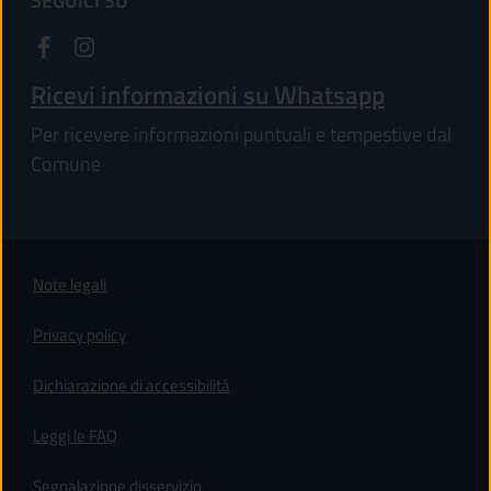
SEGUICI SU
Ricevi informazioni su Whatsapp
Per ricevere informazioni puntuali e tempestive dal
Comune
Note legali
Privacy policy
(apre in un'altra scheda).
Dichiarazione di accessibilità
Leggi le FAQ
Segnalazione disservizio