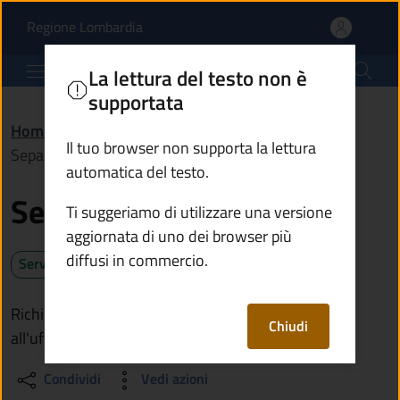
Separazione e divorzio 
Vai al contenuto principale
(apre in un'altra scheda).
Regione Lombardia
Comune di Malonno
La lettura del testo non è
supportata
Home
/
Servizi
/
Anagrafe e stato civile
/
Il tuo browser non supporta la lettura
Separazione e divorzio
automatica del testo.
Separazione e divorzio
Ti suggeriamo di utilizzare una versione
aggiornata di uno dei browser più
diffusi in commercio.
Servizio attivo
Richiedi la separazione o il divorzio rivolgendoti
Chiudi
all'ufficio di stato civile del Comune
Condividi
Vedi azioni