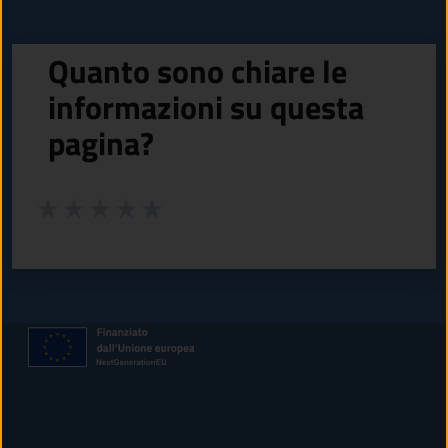
Quanto sono chiare le
informazioni su questa
pagina?
Valuta da 1 a 5 stelle la pagina
Valuta 1 stelle su 5
Valuta 2 stelle su 5
Valuta 3 stelle su 5
Valuta 4 stelle su 5
Valuta 5 stelle su 5