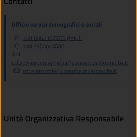
Contatti
Ufficio servizi demografici e sociali
+39 0364 635576 (int. 1)
+39 3452643530
uff.servizidemografici@comune.malonno.bs.it
uff.elettorale@comune.malonno.bs.it
Unità Organizzativa Responsabile