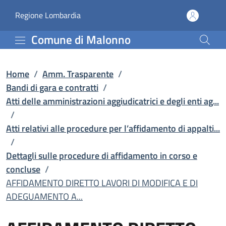
AFFIDAMENTO DIRETTO LAV
Vai al contenuto principale
(apre in un'altra scheda).
Regione Lombardia
Comune di Malonno
Home
/
Amm. Trasparente
/
Bandi di gara e contratti
/
Atti delle amministrazioni aggiudicatrici e degli enti ag...
/
Atti relativi alle procedure per l’affidamento di appalti...
/
Dettagli sulle procedure di affidamento in corso e
concluse
/
AFFIDAMENTO DIRETTO LAVORI DI MODIFICA E DI
ADEGUAMENTO A...