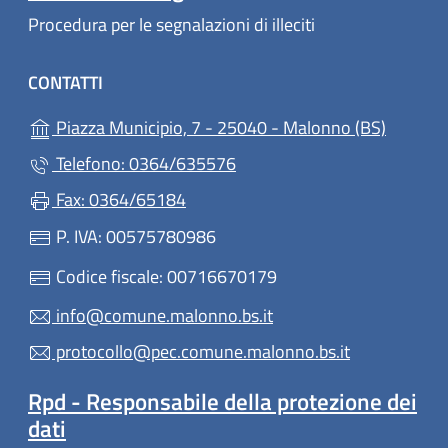
Procedura per le segnalazioni di illeciti
CONTATTI
(apre in
Piazza Municipio, 7 - 25040 - Malonno (BS)
Telefono: 0364/635576
Fax: 0364/65184
P. IVA: 00575780986
Codice fiscale: 00716670179
info@comune.malonno.bs.it
protocollo@pec.comune.malonno.bs.it
Rpd - Responsabile della protezione dei
dati