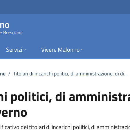
i politici, di ammin
nno
ie Bresciane
Servizi
Vivere Malonno
one
/
Titolari di incarichi politici, di amministrazione, di di...
chi politici, di amministr
verno
ativo dei titolari di incarichi politici, di amministrazi