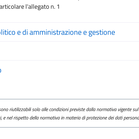
n un'altra scheda).
articolare l'allegato n. 1
olitico e di amministrazione e gestione
o
ono riutilizzabili solo alle condizioni previste dalla normativa vigente sul 
ti, e nel rispetto della normativa in materia di protezione dei dati personal