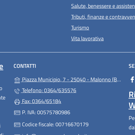
Salute, benessere e assiste
Tributi, finanze e contravve
Turismo
Vita lavorativa
e
CONTATTI
SE
(apre 
Piazza Municipio, 7 - 25040 - Malonno (BS)
lo
Telefono: 0364/635576
R
nte
Fax: 0364/65184
W
P. IVA: 00575780986
Pe
Codice fiscale: 00716670179
i
da