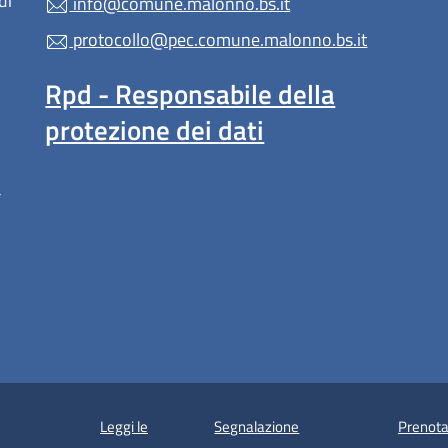
di
info@comune.malonno.bs.it
protocollo@pec.comune.malonno.bs.it
Rpd - Responsabile della
protezione dei dati
a
Leggi le
Segnalazione
Prenota