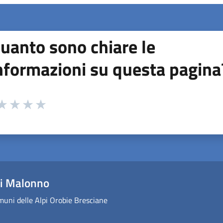
uanto sono chiare le
nformazioni su questa pagina
 da 1 a 5 stelle la pagina
ta 1 stelle su 5
aluta 2 stelle su 5
Valuta 3 stelle su 5
Valuta 4 stelle su 5
Valuta 5 stelle su 5
i Malonno
uni delle Alpi Orobie Bresciane