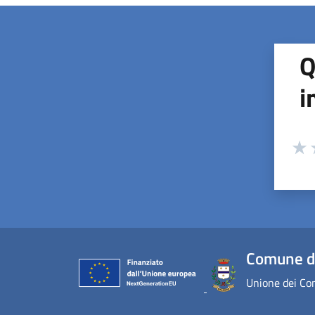
Q
i
Valuta
Valu
V
Comune d
Unione dei Com