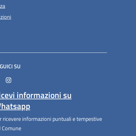
nza
nzioni
GUICI SU
in un'altra scheda).
icevi informazioni su
hatsapp
r ricevere informazioni puntuali e tempestive
l Comune