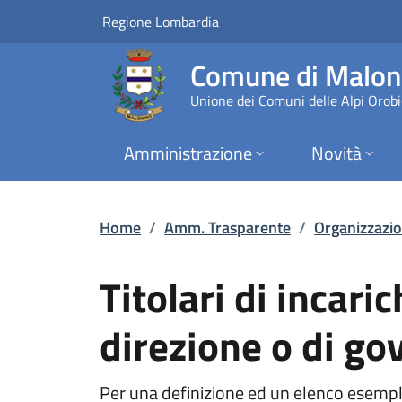
Titolari di incarich
Vai al contenuto principale
(apre in un'altra scheda).
Regione Lombardia
Comune di Malo
Unione dei Comuni delle Alpi Orob
Amministrazione
Novità
Home
/
Amm. Trasparente
/
Organizzazi
Titolari di incari
direzione o di go
Per una definizione ed un elenco esemplific