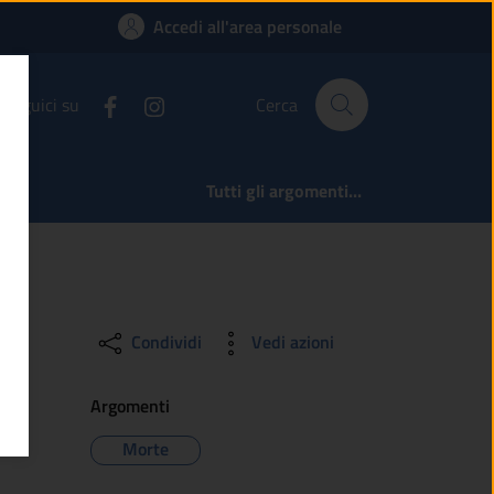
onno
Accedi all'area personale
Seguici su
Cerca
Tutti gli argomenti...
Condividi
Vedi azioni
Argomenti
Morte