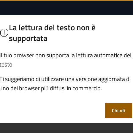
te | Comune di Mal
nno
La lettura del testo non è
ie Bresciane
supportata
Servizi
Vivere Malonno
Il tuo browser non supporta la lettura automatica del
testo.
/
Denunciare una morte
Ti suggeriamo di utilizzare una versione aggiornata di
uno dei browser più diffusi in commercio.
morte
Chiudi