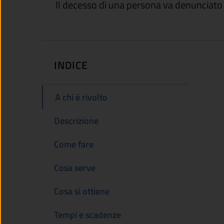
Il decesso di una persona va denunciato
INDICE
A chi è rivolto
Descrizione
Come fare
Cosa serve
Cosa si ottiene
Tempi e scadenze