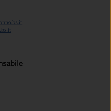
onno.bs.it
bs.it
nsabile